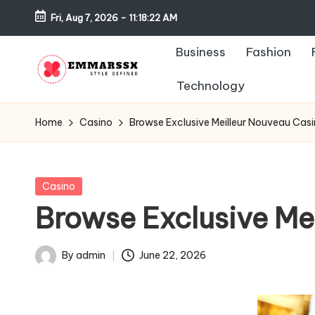
Fri, Aug 7, 2026
-
11:18:22 AM
Skip
Business
Fashion
to
content
Technology
E
Style
Defined
m
Home
Casino
Browse Exclusive Meilleur Nouveau Casi
m
a
Posted
Casino
in
Browse Exclusive Me
rs
s
By
admin
June 22, 2026
Posted
x
by