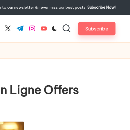
 to our newsletter & never miss our best posts.
Subscribe Now!
Subscribe
cebook.com
twitter.com
t.me
instagram.com
youtube.com
n Ligne Offers