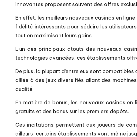
innovantes proposent souvent des offres exclusiv
En effet, les meilleurs nouveaux casinos en lig
fidélité intéressants pour séduire les utilisate
tout en maximisant leurs gains.
L’un des principaux atouts des nouveaux casin
technologies avancées, ces établissements offre
De plus, la plupart d’entre eux sont compatibles a
alliée à des jeux diversifiés allant des machin
qualité.
En matière de bonus, les nouveaux casinos en li
gratuits et des bonus sur les premiers dépôts.
Ces incitations permettent aux joueurs de com
ailleurs, certains établissements vont même jusq