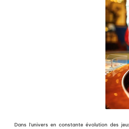
Dans l’univers en constante évolution des jeux