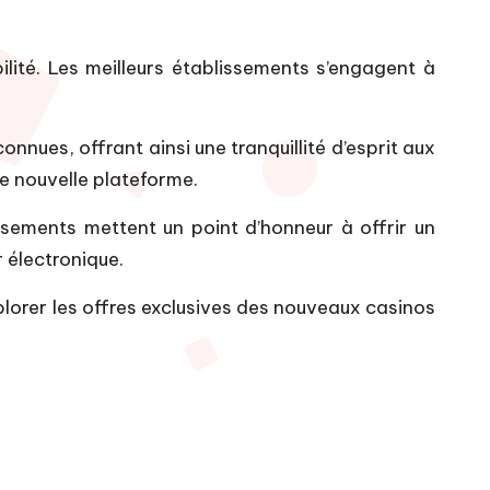
bilité. Les meilleurs établissements s’engagent à
nnues, offrant ainsi une tranquillité d’esprit aux
ne nouvelle plateforme.
issements mettent un point d’honneur à offrir un
r électronique.
plorer les offres exclusives des nouveaux casinos