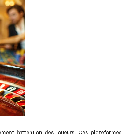
rement l’attention des joueurs. Ces plateformes