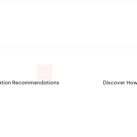
ication Recommendations
Discover How 