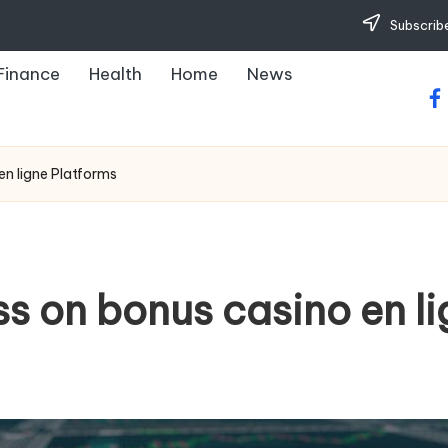
Subscribe
Finance
Health
Home
News
fa
en ligne Platforms
s on bonus casino en l