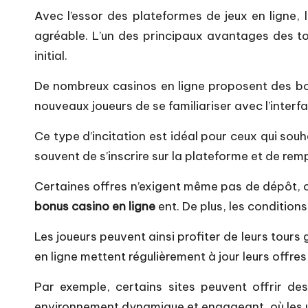
Avec l’essor des plateformes de jeux en ligne, 
agréable. L’un des principaux avantages des tour
initial.
De nombreux casinos en ligne proposent des bon
nouveaux joueurs de se familiariser avec l’interf
Ce type d’incitation est idéal pour ceux qui souha
souvent de s’inscrire sur la plateforme et de remp
Certaines offres n’exigent même pas de dépôt, ce
bonus casino en ligne
ent. De plus, les conditions
Les joueurs peuvent ainsi profiter de leurs tours
en ligne mettent régulièrement à jour leurs offre
Par exemple, certains sites peuvent offrir des
environnement dynamique et engageant, où les u