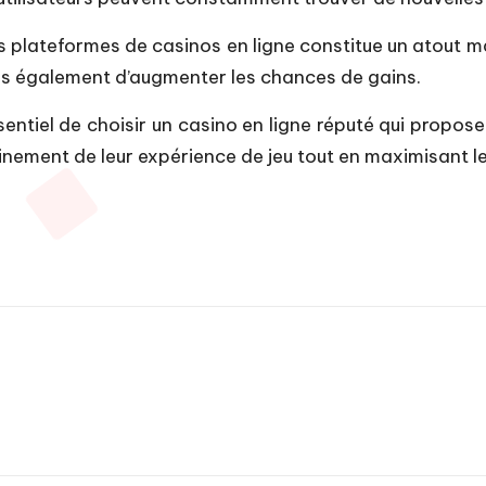
les plateformes de casinos en ligne constitue un atout 
is également d’augmenter les chances de gains.
essentiel de choisir un casino en ligne réputé qui propo
leinement de leur expérience de jeu tout en maximisant 