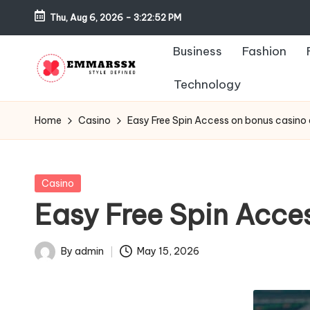
Thu, Aug 6, 2026
-
3:22:52 PM
Skip
Business
Fashion
to
content
Technology
E
Style
Defined
m
Home
Casino
Easy Free Spin Access on bonus casino 
m
a
Posted
Casino
in
Easy Free Spin Acces
rs
s
By
admin
May 15, 2026
Posted
x
by