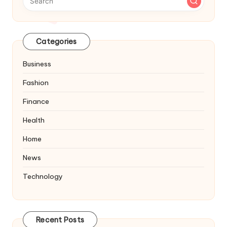
Categories
Business
Fashion
Finance
Health
Home
News
Technology
Recent Posts