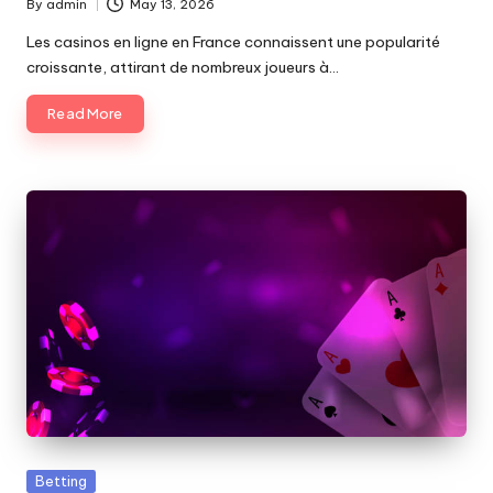
By
admin
May 13, 2026
Posted
by
Les casinos en ligne en France connaissent une popularité
croissante, attirant de nombreux joueurs à…
Read More
Posted
Betting