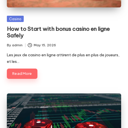
Posted
Casino
in
How to Start with bonus casino en ligne
Safely
By
admin
May 15, 2026
Posted
by
Les jeux de casino en ligne attirent de plus en plus de joueurs,
et les…
Read More