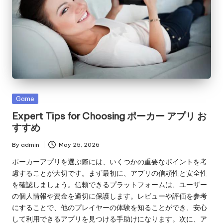
Posted
Game
in
Expert Tips for Choosing ポーカー アプリ お
すすめ
By
admin
May 25, 2026
Posted
by
ポーカーアプリを選ぶ際には、いくつかの重要なポイントを考
慮することが大切です。まず最初に、アプリの信頼性と安全性
を確認しましょう。信頼できるプラットフォームは、ユーザー
の個人情報や資金を適切に保護します。レビューや評価を参考
にすることで、他のプレイヤーの体験を知ることができ、安心
して利用できるアプリを見つける手助けになります。次に、ア