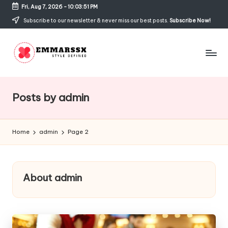
Fri, Aug 7, 2026
-
10:03:52 PM
Skip
Subscribe to our newsletter & never miss our best posts.
Subscribe Now!
to
content
E
Style
Defined
m
Posts by admin
m
a
Home
admin
Page 2
rs
s
x
About admin